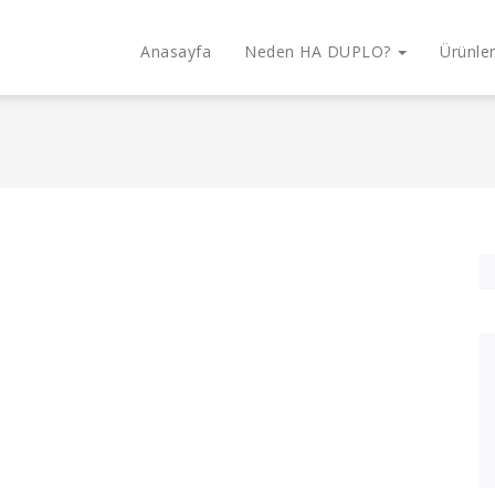
Anasayfa
Neden HA DUPLO?
Ürünle